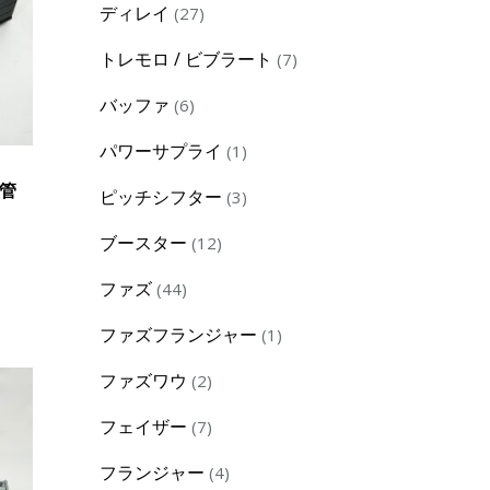
27
ディレイ
27
products
7
トレモロ / ビブラート
7
products
6
バッファ
6
products
1
パワーサプライ
1
product
（管
3
ピッチシフター
3
products
12
ブースター
12
products
44
ファズ
44
products
1
ファズフランジャー
1
product
2
ファズワウ
2
products
7
フェイザー
7
products
4
フランジャー
4