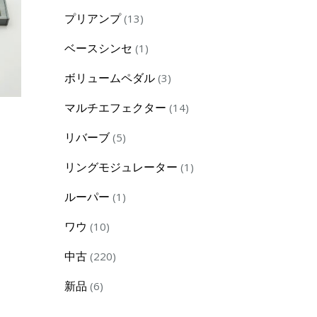
products
13
プリアンプ
13
products
1
ベースシンセ
1
product
3
ボリュームペダル
3
products
14
マルチエフェクター
14
products
5
リバーブ
5
products
1
リングモジュレーター
1
product
1
ルーパー
1
product
10
ワウ
10
products
220
中古
220
products
6
新品
6
products