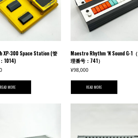
ch XP-300 Space Station (管
Maestro Rhythm ‘N Sound G-1
：1014)
理番号：741）
0
¥
98,000
READ MORE
READ MORE