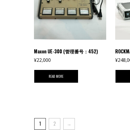
Maxon UE-300 (管理番号：452)
ROCK
¥
22,000
¥
248,0
READ MORE
1
2
→