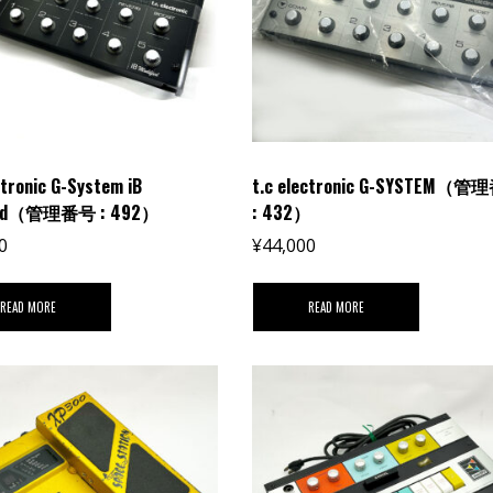
ctronic G-System iB
t.c electronic G-SYSTEM（
ied（管理番号 : 492）
: 432）
0
¥
44,000
READ MORE
READ MORE