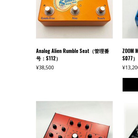
Analog Alien Rumble Seat（管理番
ZOOM
号：S112）
S077）
¥
38,500
¥
13,20