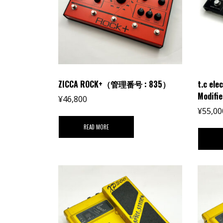
ZICCA ROCK+（管理番号 : 835）
t.c ele
Modif
¥
46,800
¥
55,00
READ MORE