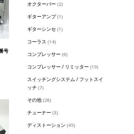
2
オクターバー
2
products
1
ギターアンプ
1
product
1
ギターシンセ
1
product
14
コーラス
14
products
管理番号
6
コンプレッサー
6
products
19
コンプレッサー / リミッター
19
products
スイッチングシステム / フットスイ
7
ッチ
7
products
28
その他
28
products
3
チューナー
3
products
45
ディストーション
45
products