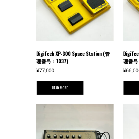
DigiTech XP-300 Space Station (管
DigiTe
理番号：1037)
理番号
¥
77,000
¥
66,00
READ MORE