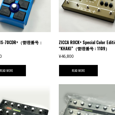
 MS-70CDR+（管理番号：
ZICCA ROCK+ Special Color Editi
“KHAKI”（管理番号 : 1109）
0
¥
46,800
READ MORE
READ MORE