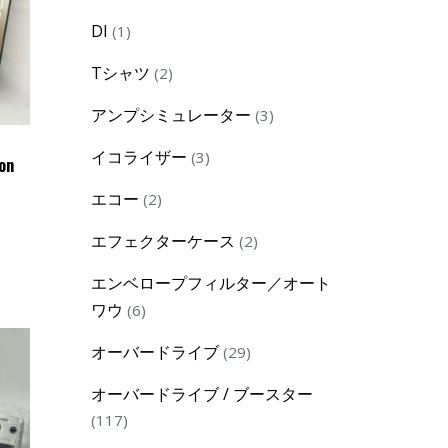
product
1
DI
1
product
2
Tシャツ
2
products
3
アンプシミュレーター
3
products
3
イコライザー
3
on
products
2
エコー
2
products
2
エフェクターケース
2
products
エンベロープフィルター／オート
6
ワウ
6
products
29
オーバードライブ
29
products
オーバードライブ / ブースター
117
117
products