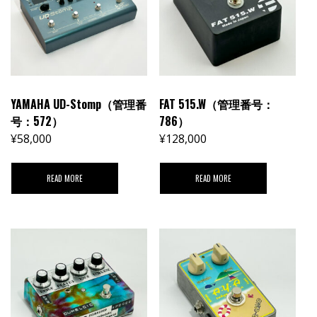
YAMAHA UD-Stomp（管理番
FAT 515.W（管理番号：
号：572）
786）
¥
58,000
¥
128,000
READ MORE
READ MORE