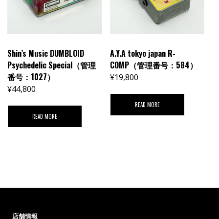
Shin’s Music DUMBLOID
A.Y.A tokyo japan R-
Psychedelic Special（管理
COMP（管理番号：584）
番号：1027）
¥
19,800
¥
44,800
READ MORE
READ MORE
店舗情報