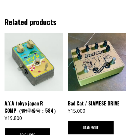
Related products
A.Y.A tokyo japan R-
Bad Cat / SIAMESE DRIVE
COMP（管理番号：584）
¥
15,000
¥
19,800
READ MORE