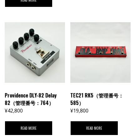
READ MORE
Providence DLY-82 Delay
TEC21 RK5（管理番号：
82（管理番号：764）
585）
¥
42,800
¥
19,800
READ MORE
READ MORE