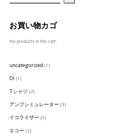
お買い物カゴ
No products in the cart.
1
uncategorized
1
product
1
DI
1
product
2
Tシャツ
2
products
3
アンプシミュレーター
3
products
3
イコライザー
3
products
2
エコー
2
products