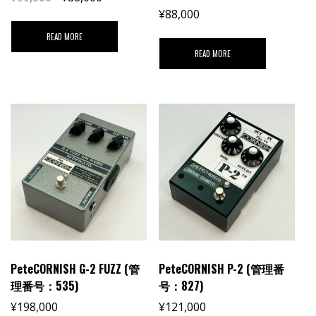
¥
88,000
READ MORE
READ MORE
PeteCORNISH G-2 FUZZ (管
PeteCORNISH P-2 (管理番
理番号：535)
号：827)
¥
198,000
¥
121,000