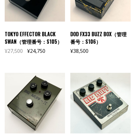
TOKYO EFFECTOR BLACK
DOD FX33 BUZZ BOX（管理
SWAN（管理番号：S105）
番号：S106）
¥
27,500
¥
24,750
¥
38,500