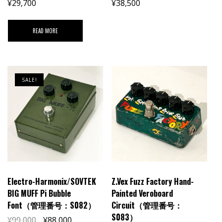
¥
29,700
¥
38,500
READ MORE
SALE!
Electro-Harmonix/SOVTEK
Z.Vex Fuzz Factory Hand-
BIG MUFF Pi Bubble
Painted Veroboard
Font（管理番号：S082）
Circuit（管理番号：
S083）
¥
99,000
¥
88,000