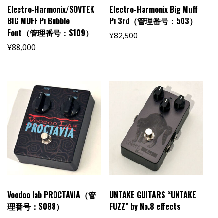
Electro-Harmonix/SOVTEK
Electro-Harmonix Big Muff
BIG MUFF Pi Bubble
Pi 3rd（管理番号：503）
Font（管理番号：S109）
¥
82,500
¥
88,000
Voodoo lab PROCTAVIA（管
UNTAKE GUITARS “UNTAKE
理番号：S088）
FUZZ” by No.8 effects