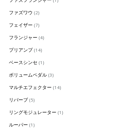
product
2
ファズワウ
2
products
7
フェイザー
7
products
4
フランジャー
4
products
14
プリアンプ
14
products
1
ベースシンセ
1
product
3
ボリュームペダル
3
products
14
マルチエフェクター
14
products
5
リバーブ
5
products
1
リングモジュレーター
1
product
1
ルーパー
1
product