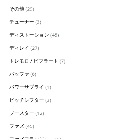
products
29
その他
29
products
3
チューナー
3
products
45
ディストーション
45
products
27
ディレイ
27
products
7
トレモロ / ビブラート
7
products
6
バッファ
6
products
1
パワーサプライ
1
product
3
ピッチシフター
3
products
12
ブースター
12
products
45
ファズ
45
products
1
ファズフランジャー
1