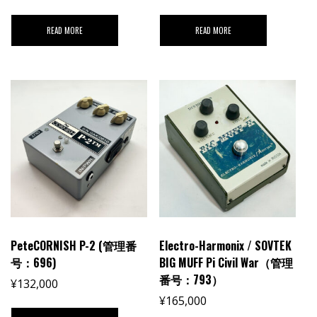
READ MORE
READ MORE
PeteCORNISH P-2 (管理番
Electro-Harmonix / SOVTEK
号：696)
BIG MUFF Pi Civil War（管理
番号：793）
¥
132,000
¥
165,000