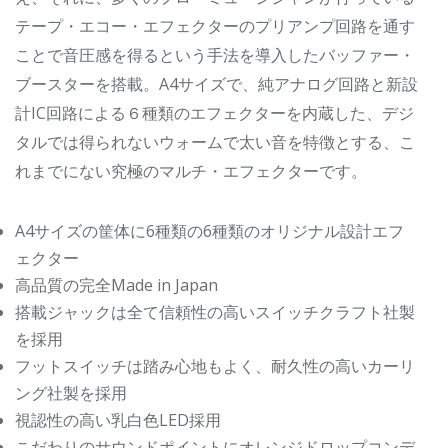
テープ・エコー・エフェクターのプリアンプ回路を通す
ことで音圧感を得るという手法を導入したバッファー・
ブースターを搭載。A4サイズで、純アナログ回路と新設
計IC回路による６種類のエフェクターを内蔵した、デジ
タルでは得られないウォームで太い音を特徴とする、こ
れまでにない究極のマルチ・エフェクターです。
A4サイズの筐体に6種類の6種類のオリジナル設計エフ
ェクター
高品質の完全Made in Japan
搭載ジャックは全て信頼性の高いスイッチクラフト社製
を採用
フットスイッチは踏み心地もよく、耐久性の高いカーリ
ング社製を採用
視認性の高い乳白色LED採用
こだわりのサウンドポイントにオレンジドロップコンデ