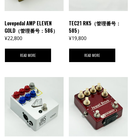
Lovepedal AMP ELEVEN
TEC21 RK5（管理番号：
GOLD（管理番号：586）
585）
¥
22,800
¥
19,800
READ MORE
READ MORE