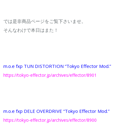
では是非商品ページをご覧下さいませ。
そんなわけで本日はまた！
m.o.e fxp TUN DISTORTION “Tokyo Effector Mod.”
https://tokyo-effector.jp/archives/effector/8901
m.o.e fxp DELE OVERDRIVE “Tokyo Effector Mod.”
https://tokyo-effector.jp/archives/effector/8900