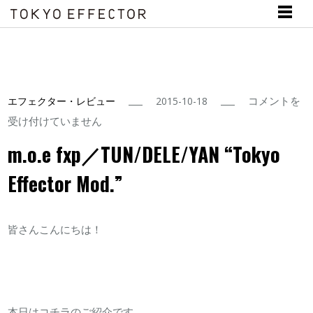
m.o.e
コメントを
エフェクター・レビュー
2015-10-18
fxp
受け付けていません
／
m.o.e fxp／TUN/DELE/YAN “Tokyo
TUN/DELE/Y
Effector Mod.”
“Tokyo
Effector
Mod.”
皆さんこんにちは！
は
本日はコチラのご紹介です。