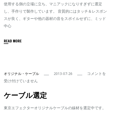
ー・
使用する側の立場に立ち、マニアックになりすぎずに選定
オ
し、手作りで製作しています。 音質的にはタッチ＆レスポン
リ
スが良く、ギターや他の器材の音をスポイルせずに、ミッド
ジ
中心
ナ
ル
READ MORE
ケ
ー
ブ
ル
ケ
コメントを
オリジナル・ケーブル
2013-07-26
は
ー
受け付けていません
ブ
ケーブル選定
ル
選
東京エフェクターオリジナルケーブルの線材を選定中です。
定