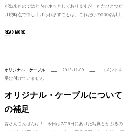
が出来たのではと内心ホッとしておりますが、ただひとつだ
ク
け現時点で申し上げられますことは、これだけの500名以上
タ
ー
READ MORE
の
正
体
は
オ
コメントを
オリジナル・ケーブル
2013-11-09
リ
受け付けていません
ジ
オリジナル・ケーブルについて
ナ
ル・
の補足
ケ
ー
皆さんこんばんは！ 今日は7/26日にあげた写真とかぶるの
ブ