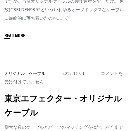
ですが、当店オリジナルケーブルの製作過程を少しだけ。 何
ル
故にBELDEN9395といういわゆるオーソドックスなケーブル
に
に最終的に落ち着いたのか…。そ
つ
い
READ MORE
て
の
補
足
東
コメントを
オリジナル・ケーブル
2013-11-04
は
京
受け付けていません
エ
東京エフェクター・オリジナル
フ
ェ
ケーブル
ク
タ
膨大な数のケーブルとパーツのマッチングを検討。あくまで