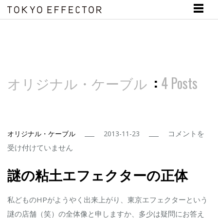
オリジナル・ケーブル
:
4 Posts
謎
コメントを
オリジナル・ケーブル
2013-11-23
の
受け付けていません
粘
謎の粘土エフェクターの正体
土
エ
私どものHPがようやく出来上がり、東京エフェクターという
フ
謎の店舗（笑）の全体像と申しますか、多少は疑問にお答え
ェ