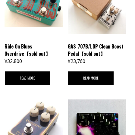
Ride On Blues
GAS-707B/LDP Clean Boost
Overdrive【sold out】
Pedal【sold out】
¥
32,800
¥
23,760
READ MORE
READ MORE