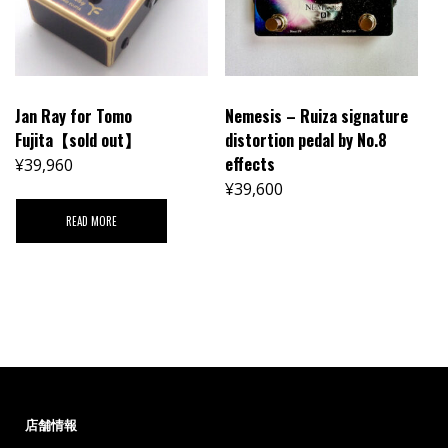
Jan Ray for Tomo
Nemesis – Ruiza signature
Fujita【sold out】
distortion pedal by No.8
effects
¥
39,960
¥
39,600
READ MORE
店舗情報