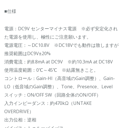
■仕様
電源：DC9V センターマイナス電源 ※必ず安定化され
た電源を使用し、極性にご注意願います。
電源電圧：～DC10.8V ※DC18Vでも動作は致しますが
推奨範囲はDC9V±20%
消費電流：約8.8mA at DC9V ※約10.3mA at DC18V
使用温度範囲：0℃～45℃ ※結露無きこと。
コントロール：Gain-HI（高音域のGain調整）、Gain-
LO（低音域のGain調整）、Tone、Presence、Level
スイッチ：ON/OFF SW（回路全体のON/OFF）
入力インピーダンス：約470kΩ（UNTAKE
OVERDRIVE）
出力位相：逆相
バイパス：トゥルーバイパス