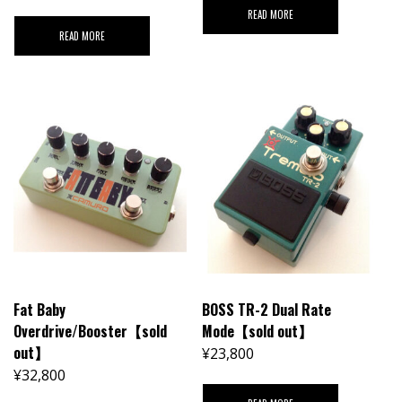
READ MORE
READ MORE
Fat Baby
BOSS TR-2 Dual Rate
Overdrive/Booster【sold
Mode【sold out】
out】
¥
23,800
¥
32,800