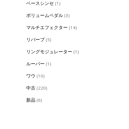
1
ベースシンセ
1
product
3
ボリュームペダル
3
products
14
マルチエフェクター
14
products
5
リバーブ
5
products
1
リングモジュレーター
1
product
1
ルーパー
1
product
10
ワウ
10
products
220
中古
220
products
6
新品
6
products