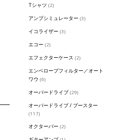
2
Tシャツ
2
products
3
アンプシミュレーター
3
products
3
イコライザー
3
products
2
エコー
2
products
2
エフェクターケース
2
products
エンベロープフィルター／オート
6
ワウ
6
products
29
オーバードライブ
29
products
オーバードライブ / ブースター
117
117
products
2
オクターバー
2
products
1
ギターアンプ
1