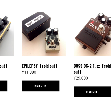
 out】
EPILEPSY【sold out】
BOSS OC-2 Fuzz【sold
out】
¥
11,880
¥
29,800
READ MORE
READ MORE