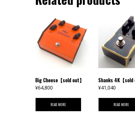
Big Cheese【sold out】
Shanks 4K【sold
¥
64,800
¥
41,040
READ MORE
READ MORE