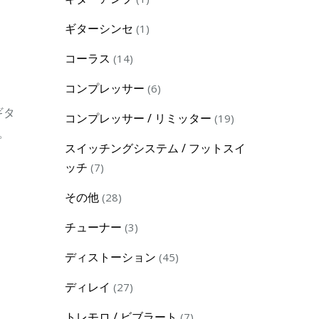
product
1
ギターシンセ
1
product
14
コーラス
14
products
6
コンプレッサー
6
products
ギタ
19
コンプレッサー / リミッター
19
。
products
スイッチングシステム / フットスイ
7
ッチ
7
products
28
その他
28
products
3
チューナー
3
products
45
ディストーション
45
products
27
ディレイ
27
products
7
トレモロ / ビブラート
7