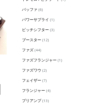
products
6
バッファ
6
products
1
パワーサプライ
1
product
3
ピッチシフター
3
products
12
ブースター
12
products
44
ファズ
44
products
1
ファズフランジャー
1
product
2
ファズワウ
2
products
7
フェイザー
7
products
4
フランジャー
4
products
13
プリアンプ
13
products