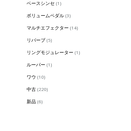
1
ベースシンセ
1
product
3
ボリュームペダル
3
products
14
マルチエフェクター
14
products
5
リバーブ
5
products
1
リングモジュレーター
1
product
1
ルーパー
1
product
10
ワウ
10
products
220
中古
220
products
6
新品
6
products