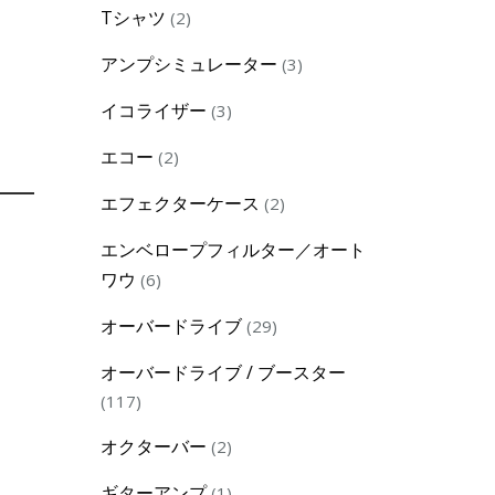
2
Tシャツ
2
products
3
アンプシミュレーター
3
products
3
イコライザー
3
products
2
エコー
2
products
2
エフェクターケース
2
products
エンベロープフィルター／オート
6
ワウ
6
products
29
オーバードライブ
29
products
オーバードライブ / ブースター
117
117
products
2
オクターバー
2
products
1
ギターアンプ
1