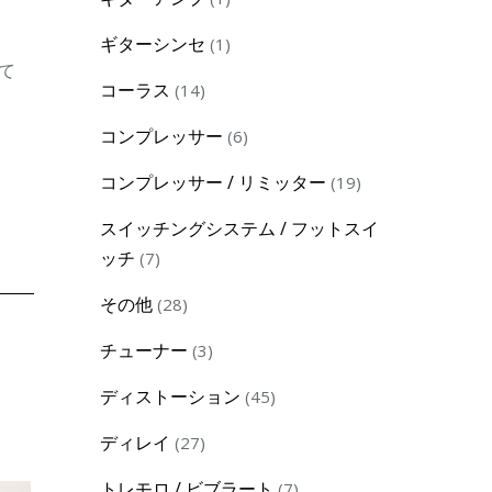
product
1
ギターシンセ
1
して
product
14
コーラス
14
products
6
コンプレッサー
6
products
19
コンプレッサー / リミッター
19
products
スイッチングシステム / フットスイ
7
ッチ
7
products
28
その他
28
products
3
チューナー
3
products
45
ディストーション
45
products
27
ディレイ
27
products
7
トレモロ / ビブラート
7