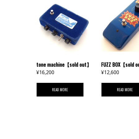
tone machine【sold out】
FUZZ BOX【sold 
¥
16,200
¥
12,600
READ MORE
READ MORE