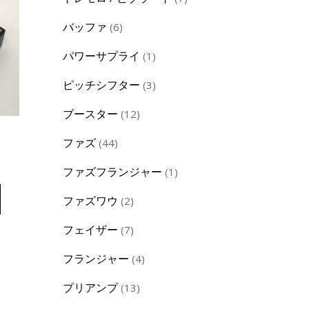
products
6
バッファ
6
products
1
パワーサプライ
1
product
3
ピッチシフター
3
products
12
ブースター
12
products
44
ファズ
】
44
products
1
ファズフランジャー
1
product
2
ファズワウ
2
products
7
フェイザー
7
products
4
フランジャー
4
products
13
プリアンプ
13
products