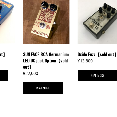
out】
SUN FACE RCA Germanium
Oxide Fuzz【sold out
LED DC jack Option【sold
¥
13,800
out】
¥
22,000
READ MORE
READ MORE