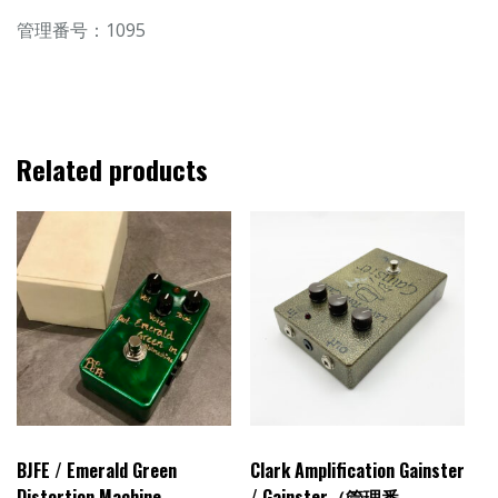
管理番号：1095
Related products
BJFE / Emerald Green
Clark Amplification Gainster
Distortion Machine
/ Gainster（管理番