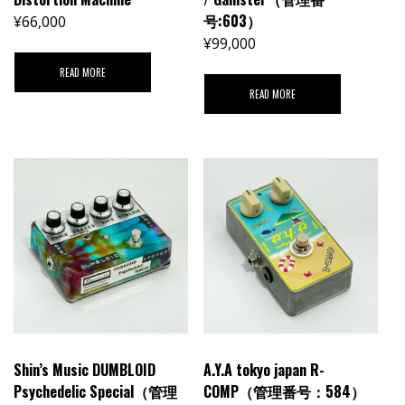
号:603）
¥
66,000
¥
99,000
READ MORE
READ MORE
Shin’s Music DUMBLOID
A.Y.A tokyo japan R-
Psychedelic Special（管理
COMP（管理番号：584）