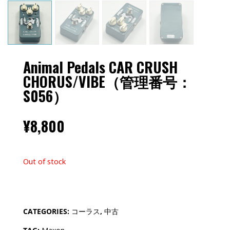
Animal Pedals CAR CRUSH
CHORUS/VIBE（管理番号：
S056）
¥
8,800
Out of stock
CATEGORIES:
コーラス
,
中古