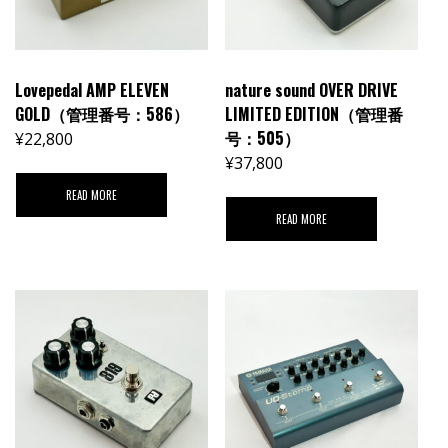
Lovepedal AMP ELEVEN
nature sound OVER DRIVE
GOLD（管理番号：586）
LIMITED EDITION（管理番
号：505）
¥
22,800
¥
37,800
READ MORE
READ MORE