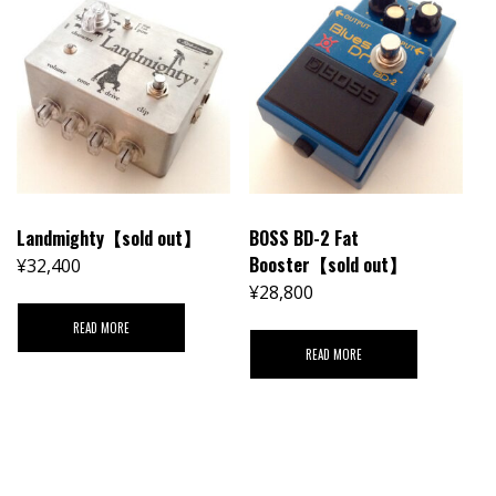
Landmighty【sold out】
BOSS BD-2 Fat
Booster【sold out】
¥
32,400
¥
28,800
READ MORE
READ MORE