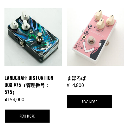
LANDGRAFF DISTORTION
まほろば
BOX #75（管理番号：
¥
14,800
575）
¥
154,000
READ MORE
READ MORE