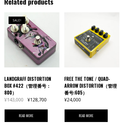
Related products
SALE!
LANDGRAFF DISTORTION
FREE THE TONE / QUAD-
BOX #422（管理番号：
ARROW DISTORTION（管理
800）
番号:605）
¥
143,000
¥
128,700
¥
24,000
READ MORE
READ MORE