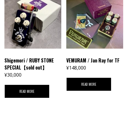
Shigemori / RUBY STONE
VEMURAM / Jan Ray for TF
SPECIAL【sold out】
¥
148,000
¥
30,000
READ MORE
READ MORE