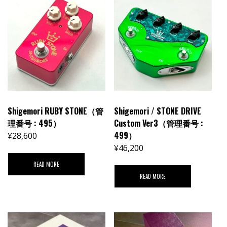
Shigemori RUBY STONE（管
Shigemori / STONE DRIVE
理番号 : 495）
Custom Ver3（管理番号 :
499）
¥
28,600
¥
46,200
READ MORE
READ MORE