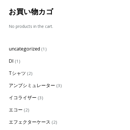
お買い物カゴ
No products in the cart.
1
uncategorized
1
product
1
DI
1
product
2
Tシャツ
2
products
3
アンプシミュレーター
3
products
3
イコライザー
3
products
2
エコー
2
products
2
エフェクターケース
2
products