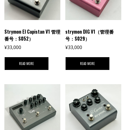
Strymon El Capistan V1 管理
strymon DIG V1（管理番
番号：S052）
号：S029）
¥
33,000
¥
33,000
READ MORE
READ MORE