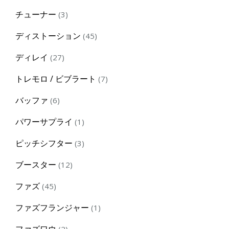
products
3
チューナー
3
products
45
ディストーション
45
products
27
ディレイ
27
products
7
トレモロ / ビブラート
7
products
6
バッファ
6
products
1
パワーサプライ
1
product
3
ピッチシフター
3
products
12
ブースター
12
products
45
ファズ
45
products
1
ファズフランジャー
1
product
2
ファズワウ
2