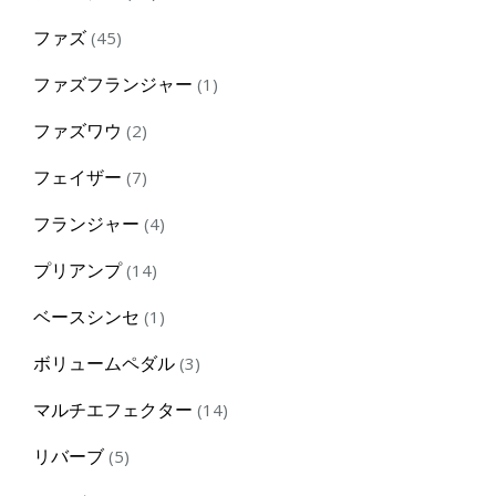
products
45
ファズ
45
products
1
ファズフランジャー
1
product
2
ファズワウ
2
products
7
フェイザー
7
products
4
フランジャー
4
products
14
プリアンプ
14
products
1
ベースシンセ
1
product
3
ボリュームペダル
3
products
14
マルチエフェクター
14
products
5
リバーブ
5
products