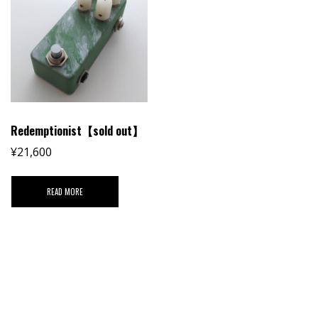
Redemptionist【sold out】
¥
21,600
READ MORE