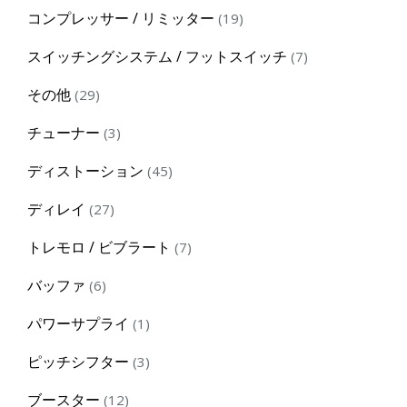
products
19
コンプレッサー / リミッター
19
products
7
スイッチングシステム / フットスイッチ
7
products
29
その他
29
products
3
チューナー
3
products
45
ディストーション
45
products
27
ディレイ
27
products
7
トレモロ / ビブラート
7
products
6
バッファ
6
products
1
パワーサプライ
1
product
3
ピッチシフター
3
products
12
ブースター
12