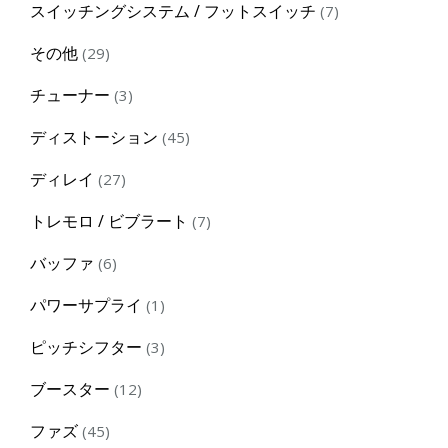
7
スイッチングシステム / フットスイッチ
7
products
29
その他
29
products
3
チューナー
3
products
45
ディストーション
45
products
27
ディレイ
27
products
7
トレモロ / ビブラート
7
products
6
バッファ
6
products
1
パワーサプライ
1
product
3
ピッチシフター
3
products
12
ブースター
12
products
45
ファズ
45