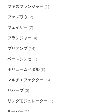
products
1
ファズフランジャー
1
product
2
ファズワウ
2
products
7
フェイザー
7
products
4
フランジャー
4
products
14
プリアンプ
14
products
1
ベースシンセ
1
product
3
ボリュームペダル
3
products
14
マルチエフェクター
14
products
5
リバーブ
5
products
1
リングモジュレーター
1
product
1
ルーパー
1