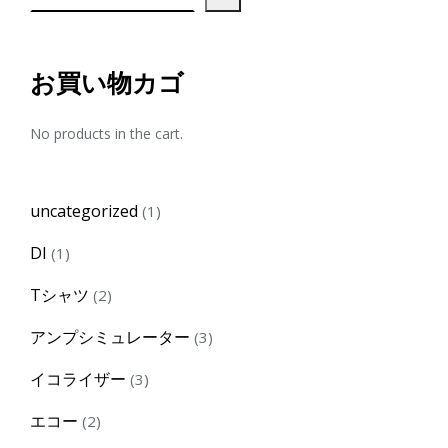
お買い物カゴ
No products in the cart.
1
uncategorized
1
product
1
DI
1
product
2
Tシャツ
2
products
3
アンプシミュレーター
3
products
3
イコライザー
3
products
2
エコー
2
products