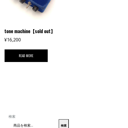
tone machine【sold out】
¥
16,200
READ MORE
検索
検索