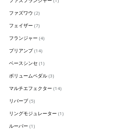
ファズフランジャー
1
product
2
ファズワウ
2
products
7
フェイザー
7
products
4
フランジャー
4
products
14
プリアンプ
14
products
1
ベースシンセ
1
product
3
ボリュームペダル
3
products
14
マルチエフェクター
14
products
5
リバーブ
5
products
1
リングモジュレーター
1
product
1
ルーパー
1
product