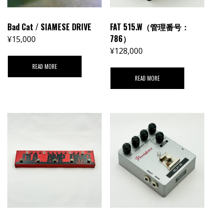
Bad Cat / SIAMESE DRIVE
FAT 515.W（管理番号：
786）
¥
15,000
¥
128,000
READ MORE
READ MORE