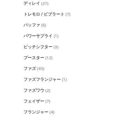
27
ディレイ
27
products
7
トレモロ / ビブラート
7
products
6
バッファ
6
products
1
パワーサプライ
1
product
3
ピッチシフター
3
products
12
ブースター
12
products
45
ファズ
45
products
1
ファズフランジャー
1
product
2
ファズワウ
2
products
7
フェイザー
7
products
4
フランジャー
4