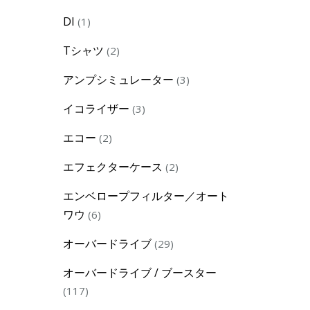
product
1
DI
1
product
2
Tシャツ
2
products
3
アンプシミュレーター
3
products
3
イコライザー
3
products
2
エコー
2
products
2
エフェクターケース
2
products
エンベロープフィルター／オート
6
ワウ
6
products
29
オーバードライブ
29
products
オーバードライブ / ブースター
117
117
products