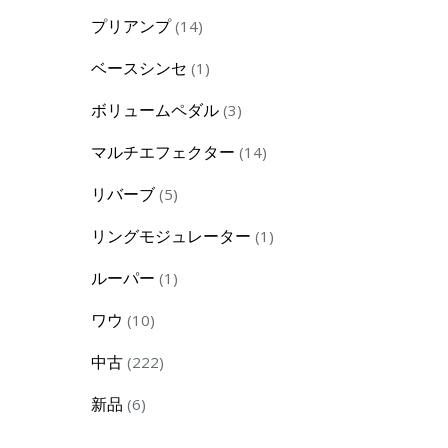
products
14
プリアンプ
14
products
1
ベースシンセ
1
product
3
ボリュームペダル
3
products
14
マルチエフェクター
14
products
5
リバーブ
5
products
1
リングモジュレーター
1
product
1
ルーパー
1
product
10
ワウ
10
products
222
中古
222
products
6
新品
6
products