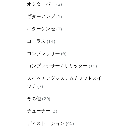
2
オクターバー
2
products
1
ギターアンプ
1
product
1
ギターシンセ
1
product
14
コーラス
14
products
6
コンプレッサー
6
products
19
コンプレッサー / リミッター
19
products
スイッチングシステム / フットスイ
7
ッチ
7
products
29
その他
29
products
3
チューナー
3
products
45
ディストーション
45
products