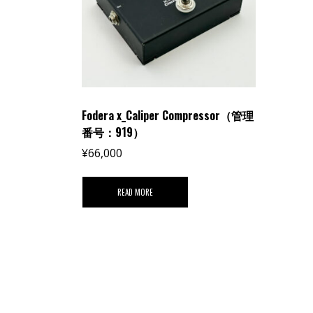
Fodera x_Caliper Compressor（管理
番号：919）
¥
66,000
READ MORE