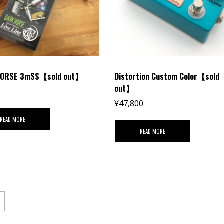
HORSE 3mSS【sold out】
Distortion Custom Color【sold
out】
¥
47,800
READ MORE
READ MORE