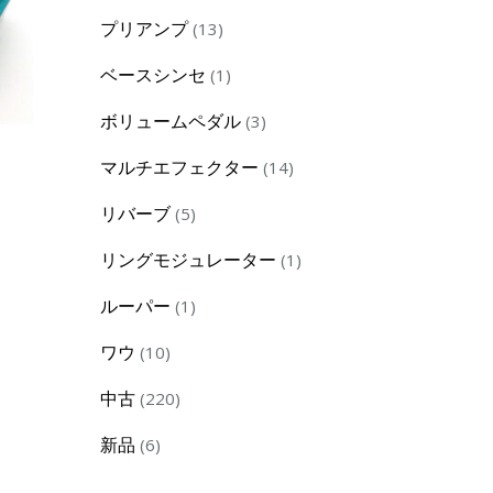
products
13
プリアンプ
13
products
1
ベースシンセ
1
product
3
ボリュームペダル
3
products
14
マルチエフェクター
14
products
5
リバーブ
5
products
1
リングモジュレーター
1
product
1
ルーパー
1
product
10
ワウ
10
products
220
中古
220
products
6
新品
6
products