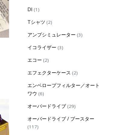
product
1
DI
1
product
2
Tシャツ
2
products
3
アンプシミュレーター
3
products
3
イコライザー
3
products
2
エコー
2
products
2
エフェクターケース
2
products
エンベロープフィルター／オート
6
ワウ
6
products
29
オーバードライブ
29
products
オーバードライブ / ブースター
117
117
products