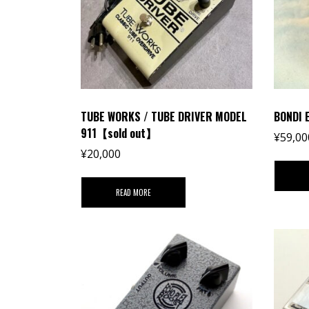
TUBE WORKS / TUBE DRIVER MODEL
BONDI 
911【sold out】
¥
59,00
¥
20,000
READ MORE