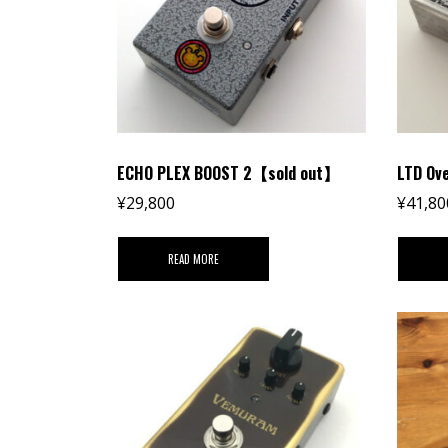
ECHO PLEX BOOST 2【sold out】
LTD Ov
¥
29,800
¥
41,80
READ MORE