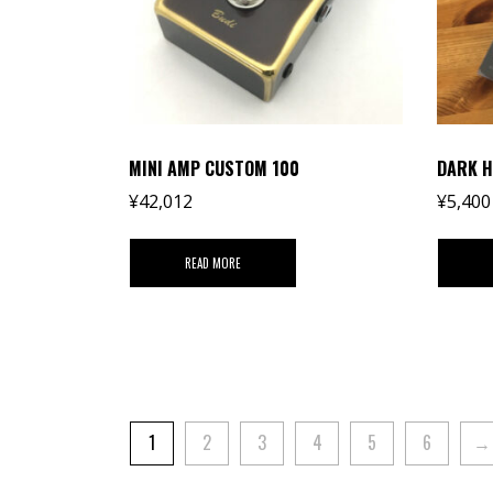
MINI AMP CUSTOM 100
DARK 
¥
42,012
¥
5,400
READ MORE
1
2
3
4
5
6
→