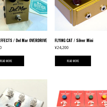
EFFECTS / Del Mar OVERDRIVE
FLYING CAT / Silver Mini
0
¥
24,200
READ MORE
READ MORE