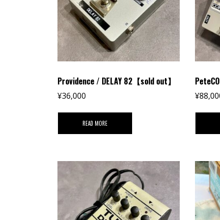
Providence / DELAY 82【sold out】
PeteCO
¥
36,000
¥
88,00
READ MORE