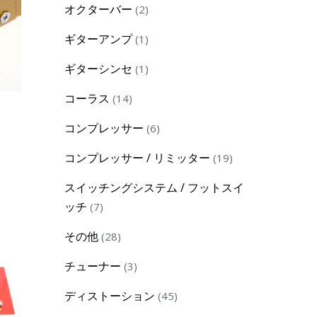
2
オクターバー
2
products
1
ギターアンプ
1
product
1
ギターシンセ
1
product
14
コーラス
14
products
6
コンプレッサー
6
products
19
コンプレッサー / リミッター
19
products
スイッチングシステム / フットスイ
7
ッチ
7
products
28
その他
28
products
3
チューナー
3
products
45
ディストーション
45
products