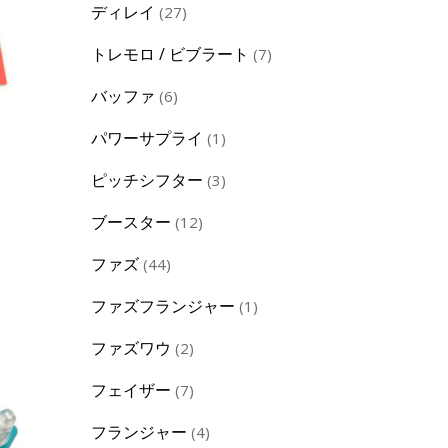
27
ディレイ
27
products
7
トレモロ / ビブラート
7
products
6
バッファ
6
products
1
パワーサプライ
1
product
3
ピッチシフター
3
products
12
ブースター
12
products
44
ファズ
44
products
1
ファズフランジャー
1
product
2
ファズワウ
2
products
7
フェイザー
7
products
4
フランジャー
4