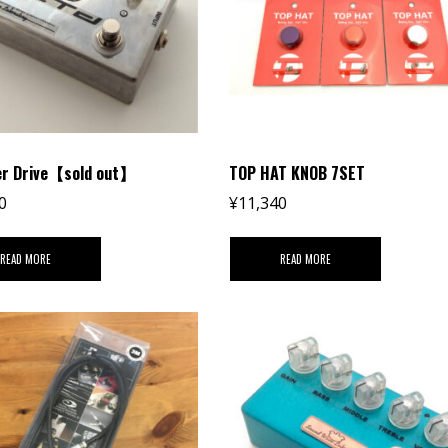
er Drive【sold out】
TOP HAT KNOB 7SET
0
¥
11,340
READ MORE
READ MORE