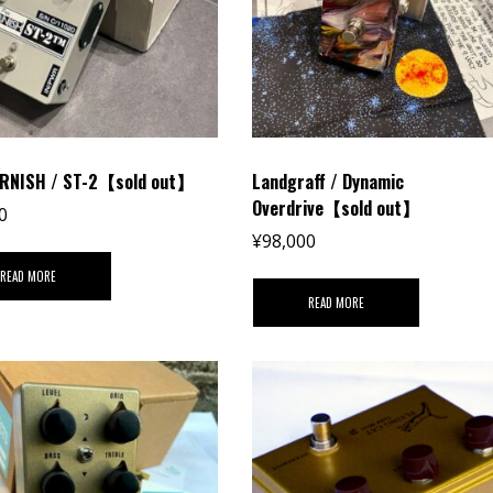
RNISH / ST-2【sold out】
Landgraff / Dynamic
Overdrive【sold out】
0
¥
98,000
READ MORE
READ MORE