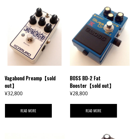
Vagabond Preamp【sold
BOSS BD-2 Fat
out】
Booster【sold out】
¥
32,800
¥
28,800
READ MORE
READ MORE