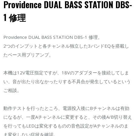
Providence DUAL BASS STATION DBS-
STATION
1 修理
DBS-
1
修
Providence DUAL BASS STATION DBS-1 修理。
理
2つのインプットと各チャンネル独立した3バンドEQを搭載し
は
たベース用プリアンプ。
本機は12V電圧指定ですが、18Vのアダプターを接続してしま
い、音が出たり出なかったりする不具合が発生しているという
ご相談。
動作テストを行ったところ、電源投入後にBチャンネルは有効
になるが、一度Aチャンネルに変更すると、その後A/B切り替え
を行ってもLEDは変化するものの音色設定がAチャンネルのま
ま変化しない症状を確認。