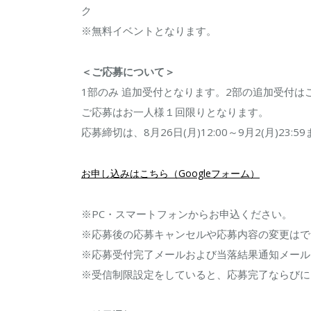
ク
次
※無料イベントとなります。
募
集
＜ご応募について＞
の
1部のみ 追加受付となります。2部の追加受付は
お
ご応募はお一人様１回限りとなります。
知
応募締切は、8月26日(月)12:00～9月2(月)23:
ら
せ
お申し込みはこちら（Googleフォーム）
は
※PC・スマートフォンからお申込ください。
※応募後の応募キャンセルや応募内容の変更はで
※応募受付完了メールおよび当落結果通知メール
※受信制限設定をしていると、応募完了ならびに