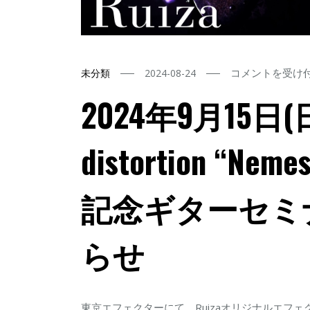
2024
コメントを受け
未分類
2024-08-24
年
2024年9月15日(日) 
9
月
distortion “Nem
15
日
記念ギターセミ
(日)
Ruiza
signature
らせ
distortion
“Nemesis”
by
東京エフェクターにて、Ruizaオリジナルエフェク