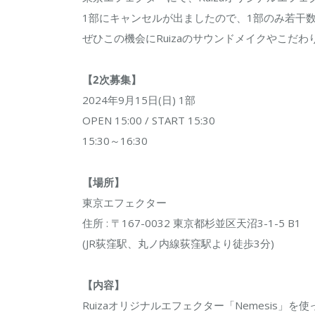
No.8
1部にキャンセルが出ましたので、1部のみ若干
発
ぜひこの機会にRuizaのサウンドメイクやこだ
売
1
【2次募集】
周
2024年9月15日(日) 1部
年
OPEN 15:00 / START 15:30
記
15:30～16:30
念
ギ
【場所】
タ
東京エフェクター
ー
住所 : 〒167-0032 東京都杉並区天沼3-1-5 B1
セ
(JR荻窪駅、丸ノ内線荻窪駅より徒歩3分)
ミ
ナ
【内容】
ー、
Ruizaオリジナルエフェクター「Nemesis
2