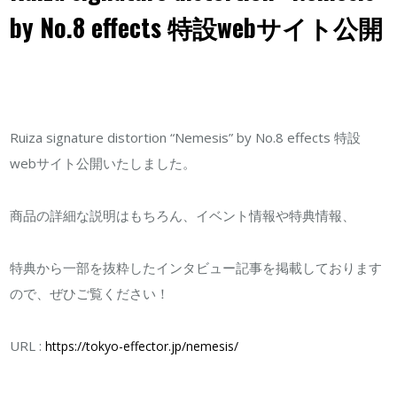
by No.8 effects 特設webサイト公開
by
No.8
effects
特
設
Ruiza signature distortion “Nemesis” by No.8 effects 特設
web
webサイト公開いたしました。
サ
イ
商品の詳細な説明はもちろん、イベント情報や特典情報、
ト
公
特典から一部を抜粋したインタビュー記事を掲載しております
開
ので、ぜひご覧ください！
は
URL :
https://tokyo-effector.jp/nemesis/