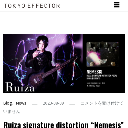
Ruiza
,
コメントを受け付けて
Blog
News
2023-08-09
signature
いません
distortion
Ruiza signature distortion “Nemesis”
“Nemesis”