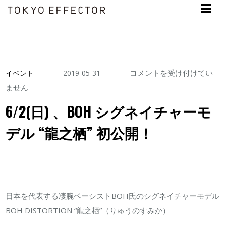
6/2(日)
コメントを受け付けてい
イベント
2019-05-31
、
ません
BOH
6/2(日) 、BOH シグネイチャーモ
シ
デル “龍之栖” 初公開！
グ
ネ
イ
チ
ャ
日本を代表する凄腕ベーシストBOH氏のシグネイチャーモデル
ー
BOH DISTORTION “龍之栖”（りゅうのすみか）
モ