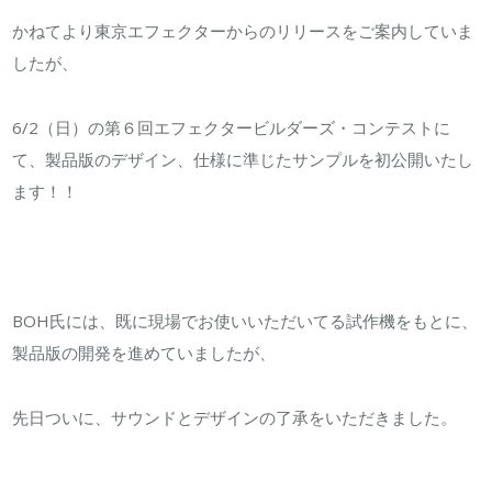
デ
かねてより東京エフェクターからのリリースをご案内していま
ル
したが、
“龍
之
6/2（日）の第６回エフェクタービルダーズ・コンテストに
栖”
て、製品版のデザイン、仕様に準じたサンプルを初公開いたし
初
ます！！
公
開！
は
BOH氏には、既に現場でお使いいただいてる試作機をもとに、
製品版の開発を進めていましたが、
先日ついに、サウンドとデザインの了承をいただきました。