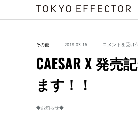
CAESAR
コメントを受け
その他
2018-03-16
X
CAESAR X 
発
売
ます！！
記
念
セ
ミ
◆お知らせ◆
ナ
ー
を