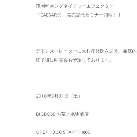
開
藤岡幹大シグネイチャーエフェクター
催
「CAESAR X 」発売記念セミナー開催！！
し
ま
す！！
は
デモンストレーターに大村孝佳氏を迎え、徹底的
終了後に即売会も予定しております。
2018年3月31日（土）
BIGBOSS お茶ノ水駅前店
OPEN 13:30 START 14:00