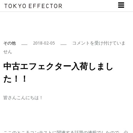
中
コメントを受け付けていま
その他
2018-02-05
古
せん
エ
中古エフェクター入荷しまし
フ
た！！
ェ
ク
タ
皆さんこんにちは！
ー
入
荷
し
ここのところコンテストに関連する話題の連投でしたので、少