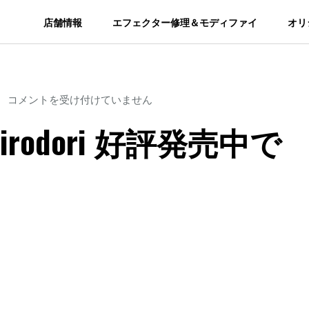
店舗情報
エフェクター修理＆モディファイ
オリ
Limetone
コメントを受け付けていません
Audio
io／irodori 好評発売中で
／
irodori
好
評
発
売
中
で
す！！