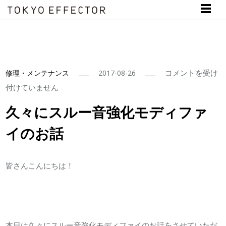
久々
コメントを受け
修理・メンテナンス
2017-08-26
に
付けていません
ス
久々にスルー音強化モディファ
ル
イのお話
ー
音
強
皆さんこんにちは！
化
モ
デ
ィ
本日は久々にスルー音強化モディファイのお話をさせていただ