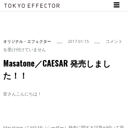
Masatone
コメント
オリジナル・エフェクター
2017-01-15
／
を受け付けていません
CAESAR
Masatone／CAESAR 発売しまし
発
た！！
売
し
ま
皆さんこんにちは！
し
た！！
は
Masatone／CAESAR（シーザー）発売に関する話題が続いて恐