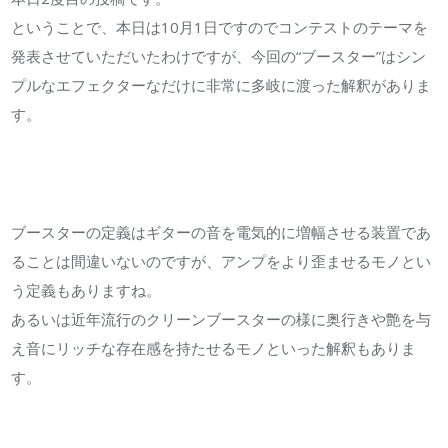
ス
ということで、本日は10月1日ですのでコンテストのテーマを
ト」
発表させていただいたわけですが、今回の“ブースター”はシン
テ
プルなエフェクターなだけに非常に多岐に渡った解釈がありま
ー
す。
マ
“BOOSTER”
に
つ
ブースターの定義はギターの音を電気的に増幅させる装置であ
い
ることは間違いないのですが、アンプをより歪ませるモノとい
て
う定義もありますね。
は
あるいは近年流行のクリーンブースターの様に奥行きや艶を与
え音にリッチな存在感を持たせるモノといった解釈もありま
す。