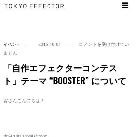
「自
コメントを受け付けてい
イベント
2016-10-01
作
ません
エ
「自作エフェクターコンテス
フ
ト」テーマ “BOOSTER” について
ェ
ク
タ
皆さんこんにちは！
ー
コ
ン
テ
本日2度目の投稿です。