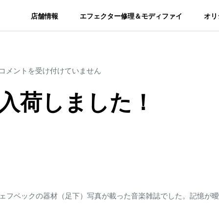
店舗情報
エフェクター修理＆モディファイ
オリ
Proco
コメントを受け付けていません
／
 美品入荷しました！
RAT
美
品
入
荷
し
ま
ジェフベックの器材（足下）写真が載った音楽雑誌でした。記憶が曖
し
た！