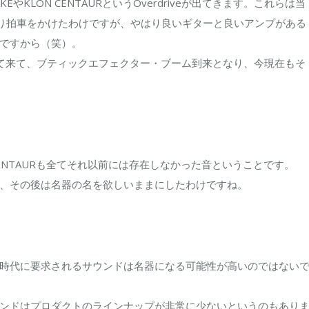
CAKEやKLON CENTAURというOverdriveが出てきます。これらは当
気により拍車をかけたわけですが、やはり良いギターと良いアンプがある
ですから（笑）。
が現れて来て、ブティックエフェクター・ブーム到来となり、今現在もそ
もCENTAURも全てそれ以前には存在しなかった音ということです。
、その後は名器の名を欲しいままにしたわけですね。
時代に要求されるサウンドは名器になる可能性が高いのではない
ンドはプロダクトのラインナップが非常に少ないというのもあり