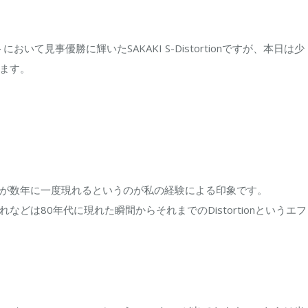
様
な
いて見事優勝に輝いたSAKAKI S-Distortionですが、本日は少
歪
ます。
み
は
が数年に一度現れるというのが私の経験による印象です。
れなどは80年代に現れた瞬間からそれまでのDistortionというエフ