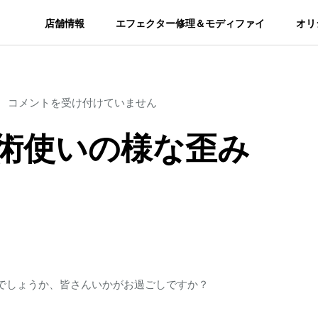
店舗情報
エフェクター修理＆モディファイ
オリ
ま
コメントを受け付けていません
る
術使いの様な歪み
で
忍
法
か
剣
術
使
でしょうか、皆さんいかがお過ごしですか？
い
の