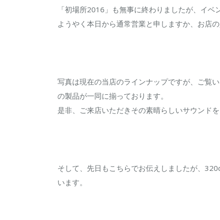
製
「初場所2016」も無事に終わりましたが、イ
品
ようやく本日から通常営業と申しますか、お店の
が
一
同
に
写真は現在の当店のラインナップですが、ご覧いただ
揃
の製品が一同に揃っております。
っ
是非、ご来店いただきその素晴らしいサウンドを
て
お
り
ま
そして、先日もこちらでお伝えしましたが、320desig
す！
います。
は