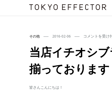
当
コメントを受け
その他
2016-02-06
店
当店イチオシブ
イ
チ
揃っております
オ
シ
ブ
ラ
皆さんこんにちは！
ン
ド
の