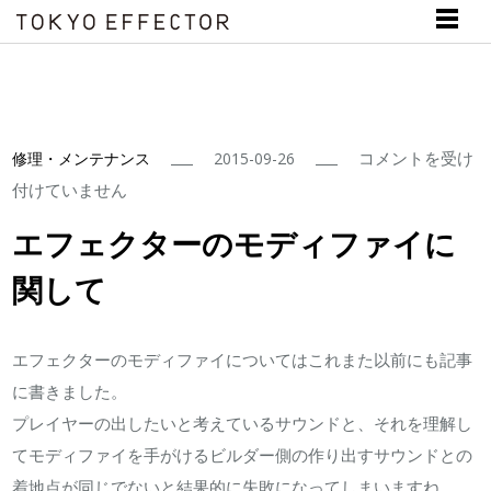
エ
コメントを受け
修理・メンテナンス
2015-09-26
フ
付けていません
ェ
エフェクターのモディファイに
ク
関して
タ
ー
の
エフェクターのモディファイについてはこれまた以前にも記事
モ
に書きました。
デ
プレイヤーの出したいと考えているサウンドと、それを理解し
ィ
てモディファイを手がけるビルダー側の作り出すサウンドとの
フ
着地点が同じでないと結果的に失敗になってしまいますね。