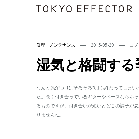
湿
コメ
修理・メンテナンス
2015-05-29
気
湿気と格闘する
と
格
闘
なんと気がつけばそろそろ5月も終わってしまい
す
た。長く付き合っているギターやベースならネッ
る
るものですが、付き合いが短いとどこの調子が悪
季
りませんね。
節
到
来