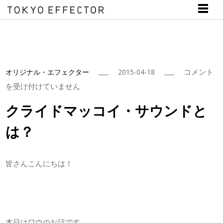
ク
コメント
オリジナル・エフェクター
2015-04-18
ラ
を受け付けていません
イ
クライドマッコイ・サウンドと
ド
は？
マ
ッ
コ
皆さんこんにちは！
イ・
サ
ウ
ン
本日はワウのお話です。