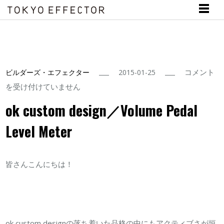
ok
コメント
ビルダーズ・エフェクター
2015-01-25
custom
を受け付けていません
design
ok custom design／Volume Pedal
／
Level Meter
Volume
Pedal
Level
皆さんこんにちは！
Meter
は
ok custom designの落ち着いた品格の中にもアクティブさが垣