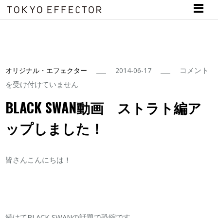
BLACK
コメント
オリジナル・エフェクター
2014-06-17
SWAN
を受け付けていません
動
BLACK SWAN動画 ストラト編ア
画
ップしました！
ス
ト
ラ
皆さんこんにちは！
ト
編
ア
ッ
続けてBLACK SWANの話題で恐縮です。