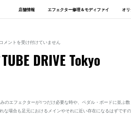
店舗情報
エフェクター修理＆モディファイ
オリ
Sound
コメントを受け付けていません
Wave
TUBE DRIVE Tokyo
Lab
／
TUBE
DRIVE
Tokyo
Effector
どに歪みのエフェクターが1つだけ必要な時や、ペダル・ボードに並ぶ数
LTD
れな場合も足元におけるメインやそれに近い存在になるはずです
は