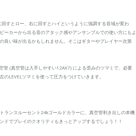
に回すとロー、右に回すとハイというように強調する音域が変わ
ピーカーから出る音のアタック感やアンサンブルでの使い方にも
の良い味が出るかもしれません。そこはギターやプレイヤー次第
真空管 (真空管は入手しやすい12AX7) による歪みのツマミで、必要
のLEVELツマミを使って圧力をつけていきます。
トランスルーセント24kゴールドカラーに、真空管剥き出しの本機
ンドでプレイのクオリティもきっとアップするでしょう！！