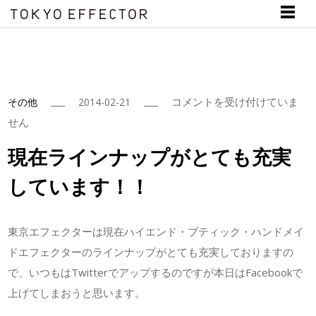
現
コメントを受け付けていま
その他
2014-02-21
在
せん
ラ
現在ラインナップがとても充実
イ
しています！！
ン
ナ
ッ
東京エフェクターは現在ハイエンド・ブティック・ハンドメイ
プ
ドエフェクターのラインナップがとても充実しておりますの
が
で、いつもはTwitterでアップするのですが本日はFacebookで
と
上げてしまおうと思います。
て