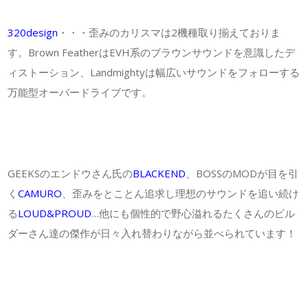
320design
・・・歪みのカリスマは2機種取り揃えておりま
す。Brown FeatherはEVH系のブラウンサウンドを意識したデ
ィストーション、Landmightyは幅広いサウンドをフォローする
万能型オーバードライブです。
GEEKSのエンドウさん氏の
BLACKEND
、BOSSのMODが目を引
く
CAMURO
、歪みをとことん追求し理想のサウンドを追い続け
る
LOUD&PROUD
…他にも個性的で野心溢れるたくさんのビル
ダーさん達の傑作が日々入れ替わりながら並べられています！