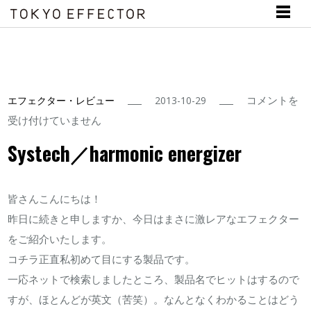
Systech
コメントを
エフェクター・レビュー
2013-10-29
／
受け付けていません
harmonic
Systech／harmonic energizer
energizer
は
皆さんこんにちは！
昨日に続きと申しますか、今日はまさに激レアなエフェクター
をご紹介いたします。
コチラ正直私初めて目にする製品です。
一応ネットで検索しましたところ、製品名でヒットはするので
すが、ほとんどが英文（苦笑）。なんとなくわかることはどう