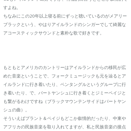
族
すよね。
音
ちなみにこの20年以上寝る前にずっと聴いているのがメアリー
楽
ブラックという、やはりアイルランドのシンガーでして綺麗な
は
アコースティックサウンドと素朴な歌で好きです。
もともとアメリカのカントリーはアイルランドからの移民が広
めた音楽ということで、フォークミュージックも元を辿るとア
イルランドに行き着いたり、ペンタングルというグループに行
き着いたり、で、バートヤンシュに行き着くとジミーペイジと
も繋がるわけですね（ブラックマウンテンサイドはバートヤン
シュの曲）。
そういえばプラント＆ペイジもどこか叙情的だったり、中東や
アフリカの民族音楽を取り入れてますが、私と民族音楽の接点