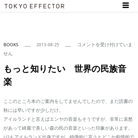
も
コメントを受け付けていま
BOOKS
2013-08-25
っ
せん
と
もっと知りたい 世界の民族音
知
楽
り
た
い
ここのところ本のご案内をしてませんでしたので、まだ読書の
世
秋には早いですが少しだけ。
界
アイルランドと言えばエンヤの音楽もそうですが、非常に哀愁
の
があって綺麗で美しい森の民の音楽といった印象があります。
民
U2もアイルランド出身ですが、特徴的に言うとどこか叙情的で