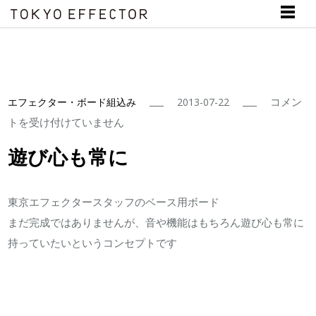
遊
コメン
エフェクター・ボード組込み
2013-07-22
び
トを受け付けていません
心
遊び心も常に
も
常
東京エフェクタースタッフのベース用ボード
に
まだ完成ではありませんが、音や機能はもちろん遊び心も常に
は
持っていたいというコンセプトです