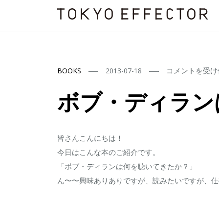
ボ
コメントを受け
BOOKS
2013-07-18
ブ・
ボブ・ディラン
デ
ィ
ラ
皆さんこんにちは！
ン
今日はこんな本のご紹介です。
は
「ボブ・ディランは何を聴いてきたか？」
何
ん〜〜興味ありありですが、読みたいですが、仕
を
聴
い