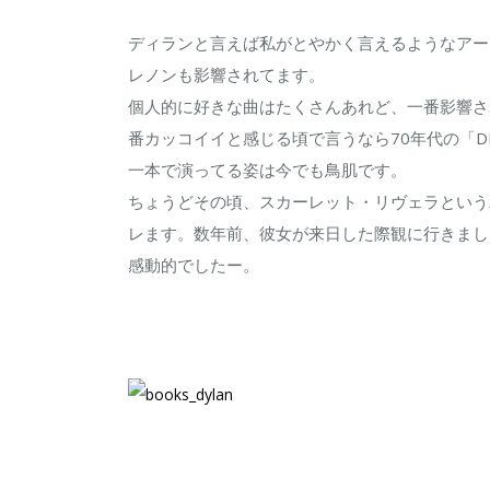
て
ディランと言えば私がとやかく言えるようなアー
き
レノンも影響されてます。
た
個人的に好きな曲はたくさんあれど、一番影響された曲
か？
番カッコイイと感じる頃で言うなら70年代の「DES
は
一本で演ってる姿は今でも鳥肌です。
ちょうどその頃、スカーレット・リヴェラという
レます。数年前、彼女が来日した際観に行きまし
感動的でしたー。