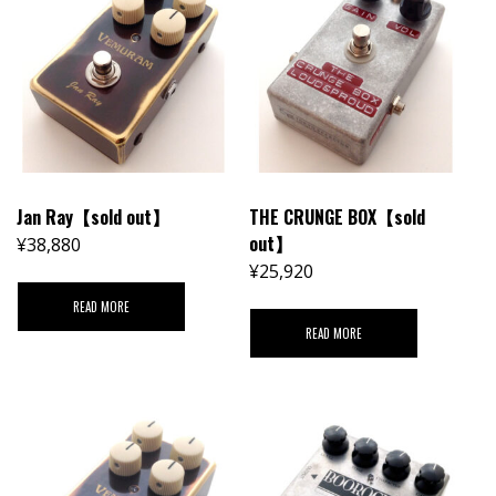
Jan Ray【sold out】
THE CRUNGE BOX【sold
out】
¥
38,880
¥
25,920
READ MORE
READ MORE