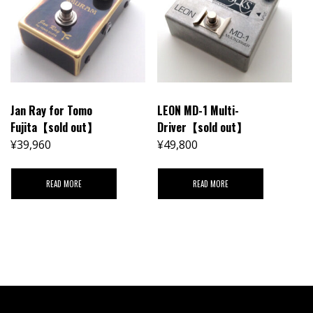
Jan Ray for Tomo
LEON MD-1 Multi-
Fujita【sold out】
Driver【sold out】
¥
39,960
¥
49,800
READ MORE
READ MORE