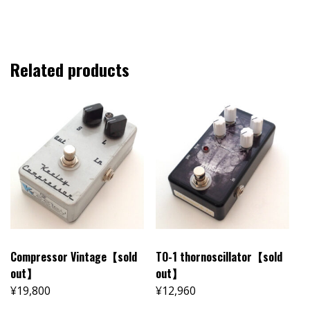
Related products
Compressor Vintage【sold
TO-1 thornoscillator【sold
out】
out】
¥
19,800
¥
12,960