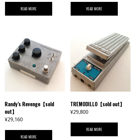
READ MORE
READ MORE
Randy’s Revenge【sold
TREMODILLO【sold out】
out】
¥
29,800
¥
29,160
READ MORE
READ MORE